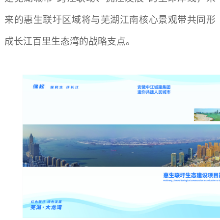
来
的惠生联圩
区域
将与
芜湖江南核心景观带
共同
形
成长江百里生态湾的战略支点。