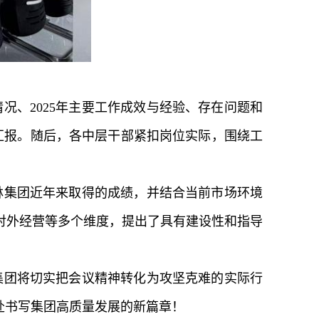
、2025年主要工作成效与经验、存在问题和
充汇报。随后，各中层干部紧扣岗位实际，围绕工
。
林集团近年来取得的成绩，并结合当前市场环境
对外经营等多个维度，提出了具有建设性和指导
集团将切实把会议精神转化为攻坚克难的实际行
赴书写集团高质量发展的新篇章！